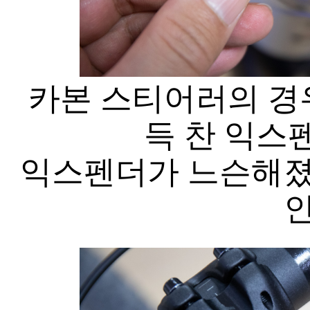
카본 스티어러의 경
득 찬 익스
익스펜더가 느슨해졌는
인