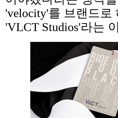
'velocity'를 브랜
'VLCT Studios'