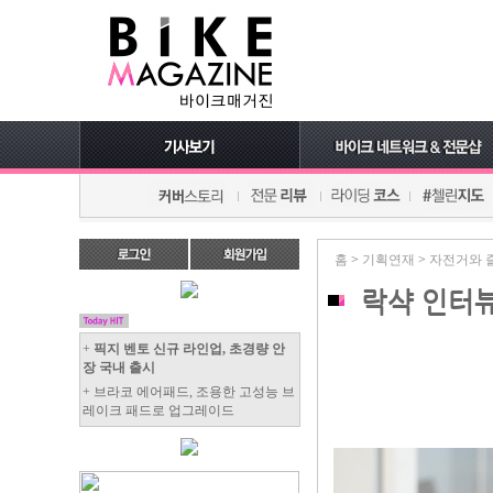
홈
>
기획연재
>
자전거와 
락샥 인터뷰
+
픽지 벤토 신규 라인업, 초경량 안
장 국내 출시
+ 브라코 에어패드, 조용한 고성능 브
레이크 패드로 업그레이드