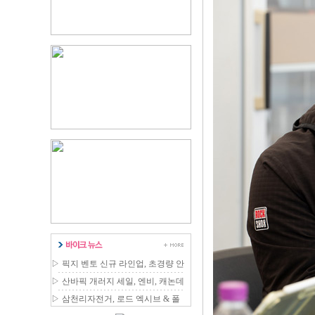
▷
픽지 벤토 신규 라인업, 초경량 안
장 국내 출시
▷
산바픽 개러지 세일, 엔비, 캐논데
일 등 최대 80% 할인
▷
삼천리자전거, 로드 엑시브 & 폴
딩 에디터 신제품 출시