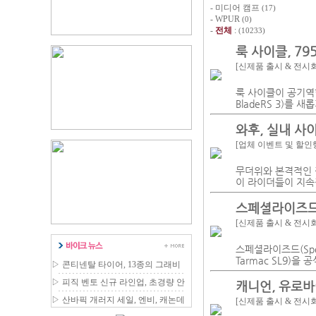
-
미디어 캠프
(17)
-
WPUR
(0)
-
전체
:
(10233)
룩 사이클, 79
[신제품 출시 & 전시
룩 사이클이 공기역학
BladeRS 3)를 
와후, 실내 사
[업체 이벤트 및 할인
무더위와 본격적인 
이 라이더들이 지속적
스페셜라이즈드의
[신제품 출시 & 전시
스페셜라이즈드(Spec
Tarmac SL9)을 
▷
콘티넨탈 타이어, 13종의 그래비
티 MTB 라인업 확장
▷
피직 벤토 신규 라인업, 초경량 안
캐니언, 유로바
장 국내 출시
▷
산바픽 개러지 세일, 엔비, 캐논데
[신제품 출시 & 전시
일 등 최대 80% 할인