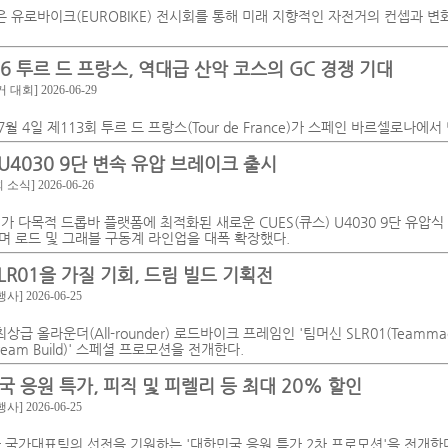
은 유로바이크(EUROBIKE) 전시회를 통해 미래 지향적인 자전거의 컨셉과 
26 투르 드 프랑스, 역대급 산악 코스의 GC 경쟁 기대
거 대회]
2026-06-29
7월 4일 제113회 투르 드 프랑스(Tour de France)가 스페인 바르셀로나에서
 U4030 9단 변속 유압 브레이크 출시
회 소식]
2026-06-26
)가 다목적 드롭바 플랫폼에 최적화된 새로운 CUES(큐스) U4030 9단 유압식
며 로드 및 그래블 구동계 라인업을 대폭 확장했다.
LR01을 가질 기회, 드림 빌드 기획전
행사]
2026-06-25
상급 올라운더(All-rounder) 로드바이크 프레임인 '팀머신 SLR01(Teammach
ream Build)' 스페셜 프로모션을 전개한다.
국 응원 특가, 피직 및 피렐리 등 최대 20% 할인
행사]
2026-06-25
가 국가대표팀의 선전을 기원하는 '대한민국 응원 특가 2차 프로모션'을 전개한다.