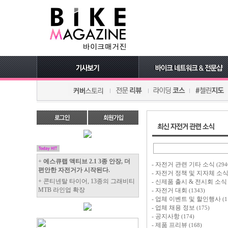
+
에스큐랩 액티브 2.1 3종 안장, 더
-
자전거 관련 기타 소식
(294
편안한 자전거가 시작된다.
-
자전거 정책 및 지자체 소
+ 콘티넨탈 타이어, 13종의 그래비티
-
신제품 출시 & 전시회 소
MTB 라인업 확장
-
자전거 대회
(1343)
-
업체 이벤트 및 할인행사
(1
-
업체 채용 정보
(175)
-
공지사항
(174)
-
제품 프리뷰
(168)