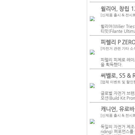
윌리어, 창립 
[신제품 출시 & 전시
윌리어(Wilier T
티밋(Filante Ult
피렐리 P ZER
[자전거 관련 기타 소
피렐리 피제로 레이스(Pi
을 획득했다.
써벨로, S5 &
[업체 이벤트 및 할인
글로벌 자전거 브랜드
모션(Build Kit Pr
캐니언, 유로바
[신제품 출시 & 전시
독일의 자전거 제조사
riding) 퍼포먼스