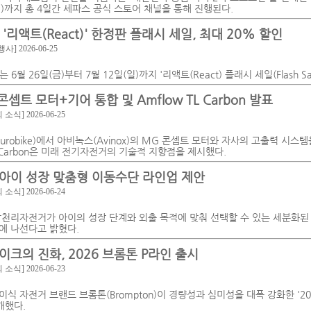
일)까지 총 4일간 세파스 공식 스토어 채널을 통해 진행된다.
'리액트(React)' 한정판 플래시 세일, 최대 20% 할인
행사]
2026-06-25
6월 26일(금)부터 7월 12일(일)까지 '리액트(React) 플래시 세일(Flash S
셉트 모터+기어 통합 및 Amflow TL Carbon 발표
회 소식]
2026-06-25
Eurobike)에서 아비녹스(Avinox)의 MG 콘셉트 모터와 자사의 고출력 시
TL Carbon은 미래 전기자전거의 기술적 지향점을 제시했다.
아이 성장 맞춤형 이동수단 라인업 제안
회 소식]
2026-06-24
삼천리자전거가 아이의 성장 단계와 외출 목적에 맞춰 선택할 수 있는 세분화된
에 나선다고 밝혔다.
이크의 진화, 2026 브롬톤 P라인 출시
회 소식]
2026-06-23
식 자전거 브랜드 브롬톤(Brompton)이 경량성과 심미성을 대폭 강화한 '20
공개했다.