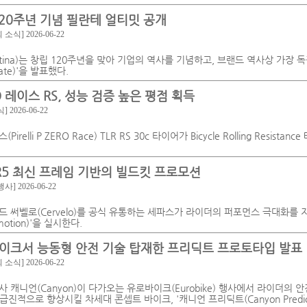
120주년 기념 필란테 얼티밋 공개
회 소식]
2026-06-22
riestina)는 창립 120주년을 맞아 기업의 역사를 기념하고, 브랜드 역사상 가장
imate)'을 발표했다.
O 레이스 RS, 성능 검증 높은 평점 획득
식]
2026-06-22
relli P ZERO Race) TLR RS 30c 타이어가 Bicycle Rolling Resista
 R5 최신 프레임 기반의 빌드킷 프로모션
행사]
2026-06-22
 써벨로(Cervelo)를 공식 유통하는 세파스가 라이더의 퍼포먼스 극대화를 
omotion)'을 실시한다.
이크서 능동형 안전 기술 탑재한 프리딕트 프로토타입 발표
회 소식]
2026-06-22
 캐니언(Canyon)이 다가오는 유로바이크(Eurobike) 행사에서 라이더의 안전
를 급진적으로 향상시킬 차세대 콘셉트 바이크, '캐니언 프리딕트(Canyon Pred