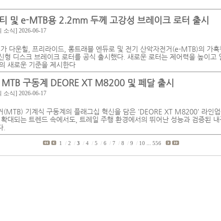
티 및 e-MTB용 2.2mm 두께 고강성 브레이크 로터 출시
회 소식]
2026-06-17
)가 다운힐, 프리라이드, 롱트래블 엔듀로 및 전기 산악자전거(e-MTB)의 가
의 신형 디스크 브레이크 로터를 공식 출시했다. 새로운 로터는 제어력을 높이고
의 새로운 기준을 제시한다
MTB 구동계 DEORE XT M8200 및 페달 출시
회 소식]
2026-06-17
MTB) 기계식 구동계의 플래그십 혁신을 담은 'DEORE XT M8200' 라인
 확대되는 트렌드 속에서도, 트레일 주행 환경에서의 뛰어난 성능과 검증된 
.
1
/
2
/
3
/
4
/
5
/
6
/
7
/
8
/
9
/
10
...
556