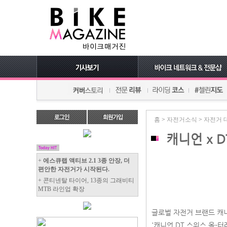
홈
>
자전거소식
>
자전거 
캐니언 x 
+
에스큐랩 액티브 2.1 3종 안장, 더
편안한 자전거가 시작된다.
+ 콘티넨탈 타이어, 13종의 그래비티
MTB 라인업 확장
글로벌 자전거 브랜드 캐니언
'캐니언 DT 스위스 올-터레인 