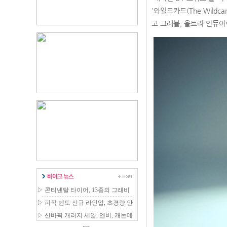
'와일드카드(The Wild
고 그래블, 울트라 인듀어
▷
콘티넨탈 타이어, 13종의 그래비
티 MTB 라인업 확장
▷
피직 벤토 신규 라인업, 초경량 안
장 국내 출시
▷
산바픽 개러지 세일, 엔비, 캐논데
일 등 최대 80% 할인