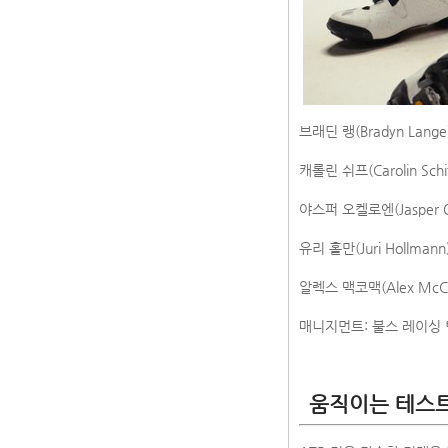
브래딘 랭(Bradyn Lan
캐롤린 쉬프(Carolin Sch
야스퍼 오켈로엔(Jasper O
유리 홀만(Juri Hollm
알렉스 맥코맥(Alex McC
매니지먼트: 불스 레이싱 팀(
움직이는 테스트