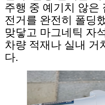
주행 중 예기치 않은 
전거를 완전히 폴딩했
맞닿고 마그네틱 자
차량 적재나 실내 거
다.