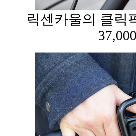
릭센카울의 클릭픽
37,00