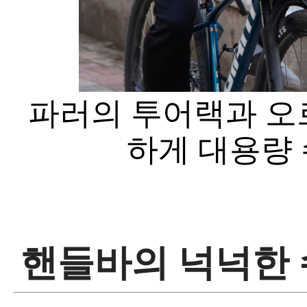
파러의 투어랙과 오
하게 대용량 
핸들바의 넉넉한 