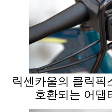
릭센카울의 클릭픽스
호환되는 어댑터