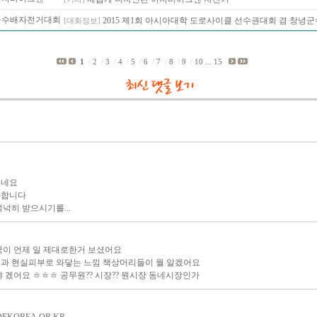
군수배자전거대회
2015 제1회 아시아대학 도로사이클 선수권대회 겸 창녕
[대회정보]
거 대회 2차신청
1
/
2
/
3
/
4
/
5
/
6
/
7
/
8
/
9
/
10
...
15
었네요
하합니다
넉히 받으시기를...
국이 언제 일 제대로한거 보셨어요
과 현실피부로 와닿는 느낌 책상머리들이 뭘 알겠어요
 겠어요 ㅎㅎㅎ 공무원?? 시장?? 뭔시장 동네시장인가