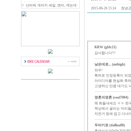
장 국내 출시
▷
산바픽 개러지 세일, 엔비, 캐논데
2015-06-26 15:24
창녕
일 등 최대 80% 할인
KRW (gfdc21)
감사합니다!!!
낮은데로... (mthigh)
와우!
특허로 인정등록이 되
아이디어를 현실화 축
고생하신 만큼 대가도 넉
영혼의영혼 (soul7004)
왜 화들내세요 ㅎㅎ 한
책상에서 굴리는 머리들
자전거 등에 업고 다녀야
두바키로 (dalliza88)