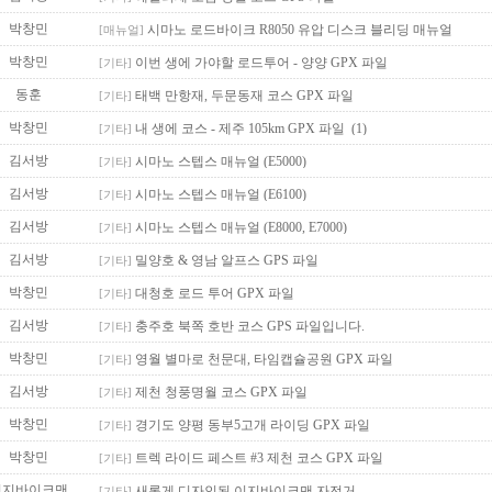
박창민
시마노 로드바이크 R8050 유압 디스크 블리딩 매뉴얼
[매뉴얼]
박창민
이번 생에 가야할 로드투어 - 양양 GPX 파일
[기타]
동훈
태백 만항재, 두문동재 코스 GPX 파일
[기타]
박창민
내 생에 코스 - 제주 105km GPX 파일
(1)
[기타]
김서방
시마노 스텝스 매뉴얼 (E5000)
[기타]
김서방
시마노 스텝스 매뉴얼 (E6100)
[기타]
김서방
시마노 스텝스 매뉴얼 (E8000, E7000)
[기타]
김서방
밀양호 & 영남 알프스 GPS 파일
[기타]
박창민
대청호 로드 투어 GPX 파일
[기타]
김서방
충주호 북쪽 호반 코스 GPS 파일입니다.
[기타]
박창민
영월 별마로 천문대, 타임캡슐공원 GPX 파일
[기타]
김서방
제천 청풍명월 코스 GPX 파일
[기타]
박창민
경기도 양평 동부5고개 라이딩 GPX 파일
[기타]
박창민
트렉 라이드 페스트 #3 제천 코스 GPX 파일
[기타]
이지바이크맨
새롭게 디자인된 이지바이크맨 자전거
[기타]