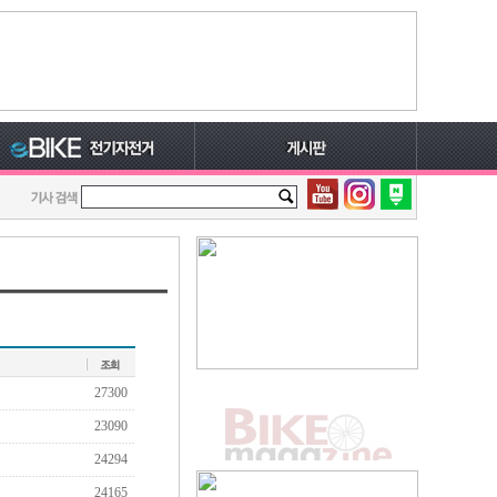
27300
23090
24294
24165