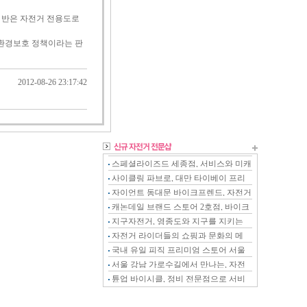
의 반은 자전거 전용도로
 환경보호 정책이라는 판
2012-08-26 23:17:42
스페셜라이즈드 세종점, 서비스와 미캐
닉이 강화된 전문샵
사이클링 파브로, 대만 타이베이 프리
미엄 스토어
자이언트 동대문 바이크프렌드, 자전거
를 아는 전문 스토어
캐논데일 브랜드 스토어 2호점, 바이크
온 천안점
지구자전거, 영종도와 지구를 지키는
자전거 전문샵
자전거 라이더들의 쇼핑과 문화의 메
카, 천호자전거거리
국내 유일 피직 프리미엄 스토어 서울
오픈
서울 강남 가로수길에서 만나는, 자전
거 패션
튠업 바이시클, 정비 전문점으로 서비
스 특화