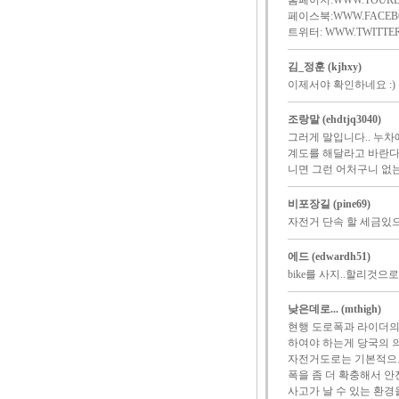
홈페이지:WWW.TOURDE
페이스북:WWW.FACEBO
트위터: WWW.TWITTER
김_정훈 (kjhxy)
이제서야 확인하네요 :
조랑말 (ehdtjq3040)
그러게 말입니다.. 누
계도를 해달라고 바란다
니면 그런 어처구니 없는
비포장길 (pine69)
자전거 단속 할 세금있으면
에드 (edwardh51)
bike를 사지..할리것으로
낮은데로... (mthigh)
현행 도로폭과 라이더의
하여야 하는게 당국의 
자전거도로는 기본적으로
폭을 좀 더 확충해서 
사고가 날 수 있는 환