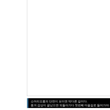
소머리오름의 단면이 보이면 막다른 길이다.
풍겨 감상이 끝났으면 되돌아가다 첫번째 마을길로 들어가야 우