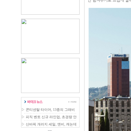
인 힘겨루기로 뜨겁게 달
▷
콘티넨탈 타이어, 13종의 그래비
티 MTB 라인업 확장
▷
피직 벤토 신규 라인업, 초경량 안
장 국내 출시
▷
산바픽 개러지 세일, 엔비, 캐논데
일 등 최대 80% 할인