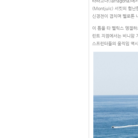
타라고나(Tarragona)
(Montjuïc) 서킷의
신경전이 겹치며 펠로톤 내
이 틈을 타 펠릭스 엥겔하
린트 지점에서는 비니암 기
스프린터들의 움직임 역시