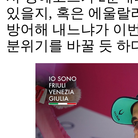
있을지, 혹은 에울랄
방어해 내느냐가 이번
분위기를 바꿀 듯 하다