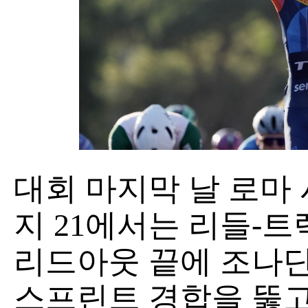
대회 마지막 날 로마
지 21에서는 리들-트렉(
리드아웃 끝에 조나단 밀란
스프린트 경합을 뚫고