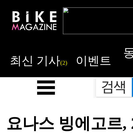
최신 기사
이벤트
(2)
요나스 빙에고르, 