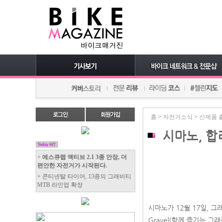
홈
>
자전거소식
>
신제품 
시마노, 합
+
에스큐랩 액티브 2.1 3종 안장, 더
편안한 자전거가 시작된다.
+ 콘티넨탈 타이어, 13종의 그래비티
MTB 라인업 확장
시마노가 12월 17일, 그래
Gravel(함께 즐기는 