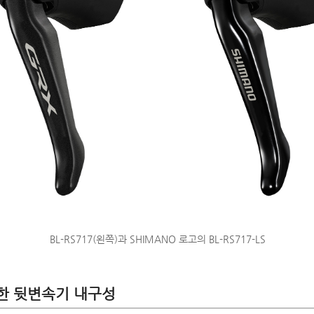
BL-RS717(왼쪽)과 SHIMANO 로고의 BL-RS717-LS
한 뒷변속기 내구성