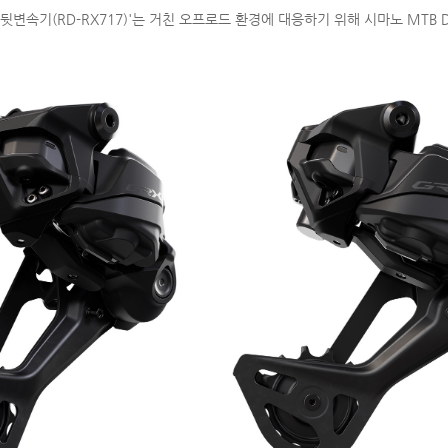
 뒷변속기(RD-RX717)'는 거친 오프로드 환경에 대응하기 위해 시마노 MTB 