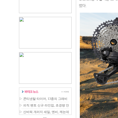
었다.
▷
콘티넨탈 타이어, 13종의 그래비
티 MTB 라인업 확장
▷
피직 벤토 신규 라인업, 초경량 안
장 국내 출시
▷
산바픽 개러지 세일, 엔비, 캐논데
일 등 최대 80% 할인