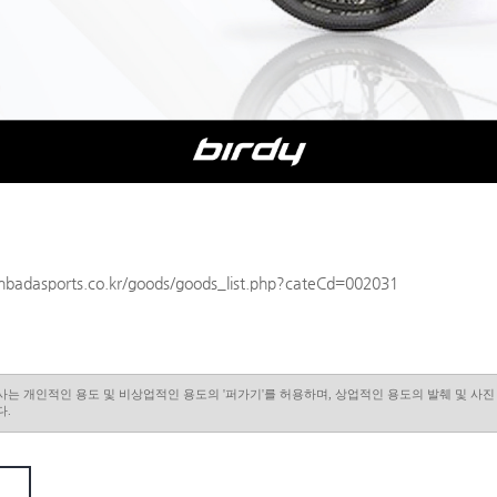
anbadasports.co.kr/goods/goods_list.php?cateCd=002031
사는 개인적인 용도 및 비상업적인 용도의 '퍼가기'를 허용하며, 상업적인 용도의 발췌 및 사
다.