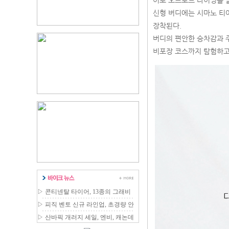
어로 오프로드 라이딩을 즐
신형 버디에는 시마노 티아그라
장착된다.
버디의 편안한 승차감과 
비포장 코스까지 탐험하고
▷
콘티넨탈 타이어, 13종의 그래비
티 MTB 라인업 확장
▷
피직 벤토 신규 라인업, 초경량 안
장 국내 출시
▷
산바픽 개러지 세일, 엔비, 캐논데
일 등 최대 80% 할인