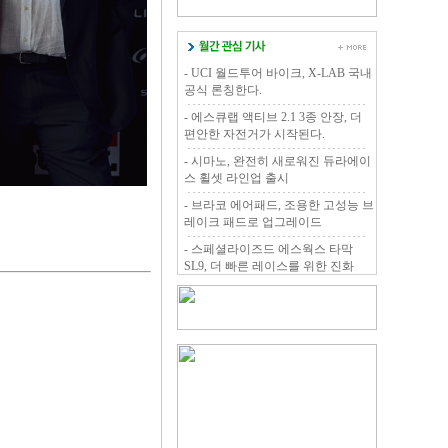
- UCI 월드투어 바이크, X-LAB 국내
공식 론칭한다.
- 에스큐랩 액티브 2.1 3종 안장, 더
편안한 자전거가 시작된다.
- 시마노, 완전히 새로워진 듀라에이
스 휠셋 라인업 출시
- 브라코 에어패드, 조용한 고성능 브
레이크 패드로 업그레이드
- 스페셜라이즈드 에스웍스 타막
SL9, 더 빠른 레이스를 위한 진화