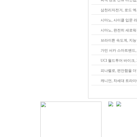
피직 벤토 신규 라인업
삼천리자전거, 로드 엑
시마노, 사이클 입문 
시마노, 완전히 새로워
브라이튼 속도계, 지능
가민 서카 스마트밴드,
UCI 월드투어 바이크, 
피나렐로, 편안함을 더
캐니언, 차세대 트라