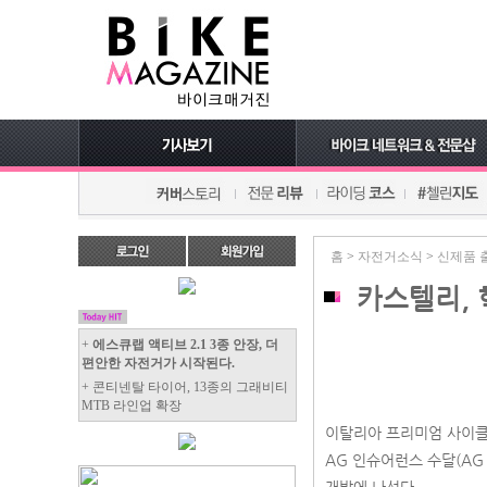
홈
>
자전거소식
>
신제품 
카스텔리, 
+
에스큐랩 액티브 2.1 3종 안장, 더
편안한 자전거가 시작된다.
+ 콘티넨탈 타이어, 13종의 그래비티
MTB 라인업 확장
이탈리아 프리미엄 사이클링 의
AG 인슈어런스 수달(AG 