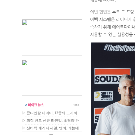
개발에 나선다.
이번 협업은 투르 드 프랑스
어백 시스템은 라이더가 
족하기 위해 에어로다이내
사용할 수 있는 실용성을 
▷
콘티넨탈 타이어, 13종의 그래비
티 MTB 라인업 확장
▷
피직 벤토 신규 라인업, 초경량 안
장 국내 출시
▷
산바픽 개러지 세일, 엔비, 캐논데
일 등 최대 80% 할인