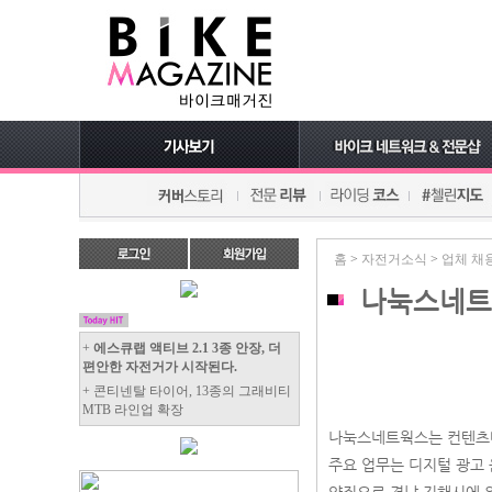
홈
>
자전거소식
>
업체 채
나눅스네트
+
에스큐랩 액티브 2.1 3종 안장, 더
편안한 자전거가 시작된다.
+ 콘티넨탈 타이어, 13종의 그래비티
MTB 라인업 확장
나눅스네트웍스는 컨텐츠마
주요 업무는 디지털 광고 운