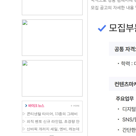
약직으로 경남 김해시에 
모집 공고의 자세한 내용 
▷
콘티넨탈 타이어, 13종의 그래비
티 MTB 라인업 확장
▷
피직 벤토 신규 라인업, 초경량 안
장 국내 출시
▷
산바픽 개러지 세일, 엔비, 캐논데
일 등 최대 80% 할인